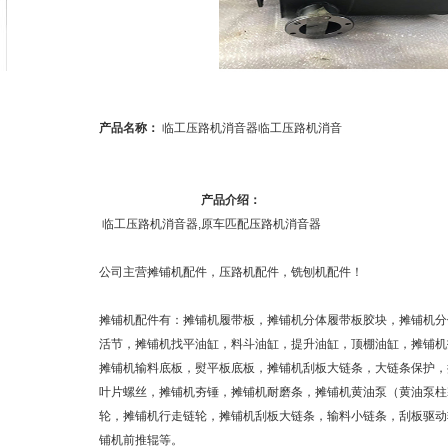
产品名称：
临工压路机消音器临工压路机消音
产品介绍：
 临工压路机消音器,原车匹配压路机消音器
公司主营摊铺机配件，压路机配件，铣刨机配件！
摊铺机配件有：摊铺机履带板，摊铺机分体履带板胶块，摊铺机分
活节，摊铺机找平油缸，料斗油缸，提升油缸，顶棚油缸，摊铺机
摊铺机输料底板，熨平板底板，摊铺机刮板大链条，大链条保护，
叶片螺丝，摊铺机夯锤，摊铺机耐磨条，摊铺机黄油泵（黄油泵柱
轮，摊铺机行走链轮，摊铺机刮板大链条，输料小链条，刮板驱动
铺机前推辊等。