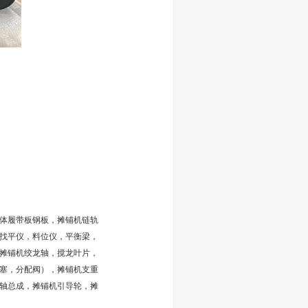
体履带板钢板，摊铺机链轨
找平仪，料位仪，平衡梁，
摊铺机绞龙轴，搅龙叶片，
塞，分配阀），摊铺机支重
轴总成，摊铺机引导轮，摊