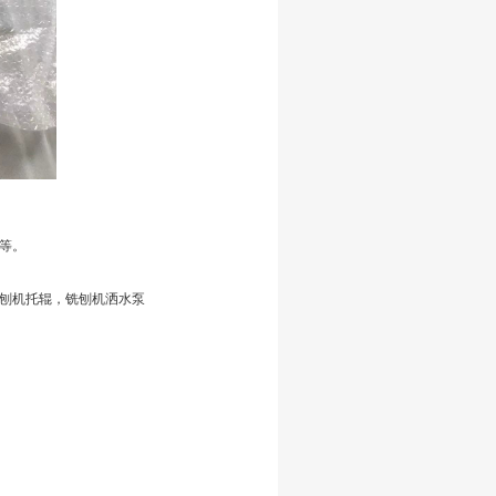
等。
刨机托辊，铣刨机洒水泵