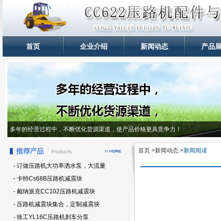
首页
企业介绍
新闻动态
产品
多年的经营过程中，不断优化货源渠道，使产品价格更具竞争力！
首页 >新闻动态 >
新闻阅读
- 订做压路机大功率洒水泵，大流量
- 卡特Cs68B压路机减震块
- 戴纳派克CC102压路机减震块
- 压路机减震块集合，定制减震块
- 徐工YL16C压路机刹车分泵